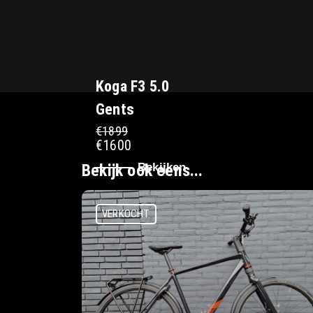
Koga F3 5.0
Gents
€1899
€1600
Bekijk ook eens...
Bekijken
VERKOCHT