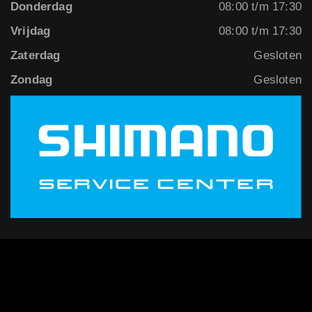
Donderdag
08:00 t/m 17:30
Vrijdag
08:00 t/m 17:30
Zaterdag
Gesloten
Zondag
Gesloten
Fietsen
Leasefiets
Kleding
©2026 van Ekeris Tweewielers
Accessoires
Realisatie door
BOBIX