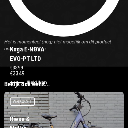
Het is momenteel (nog) niet mogelijk om dit product
Koga E-NOVA
online te reserveren.
EVO-PT LTD
€3899
€3349
Bekijken
Bekijk ook eens...
VERKOCHT
Riese &