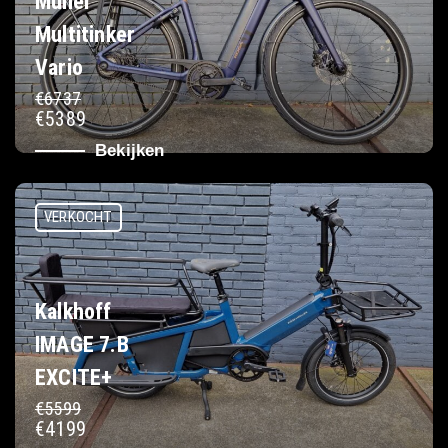
Muller
Multitinker
Vario
€6737
€5389
Bekijken
VERKOCHT
Kalkhoff
IMAGE 7.B
EXCITE+
€5599
€4199